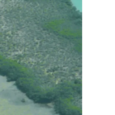
+65
+64
+63
+62
+61
+60
+59
+58