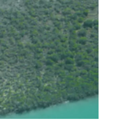
+16
+15
+14
+13
+12
+11
+10
+9
+8
+7
+6
+5
+4
+3
+2
Argentine, Magie d'Argentine
€6.555
Type de chambre
Choisissez s'il vous plaît
Dates de départ
Choisissez s'il vous plaît
Extension Iguazu
Choisissez s'il vous plaît
En stock
Quantité :