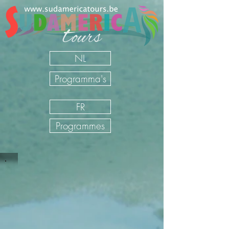
NL
Programma's
FR
Programmes
Sudamerica Tours
/
FR
/
Nos Voyages
/
Argentine
/
Circuits
accompagnés Argentine