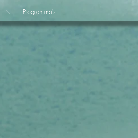
NL
Programma's
dividuels Brésil