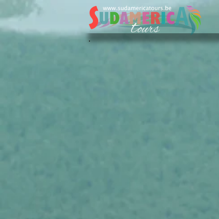
Sudamerica Tours
/
FR
/
Nos Voyages
/
Brésil
/
Circuits in