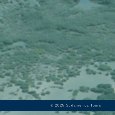
© 2025 Sudamerica Tours