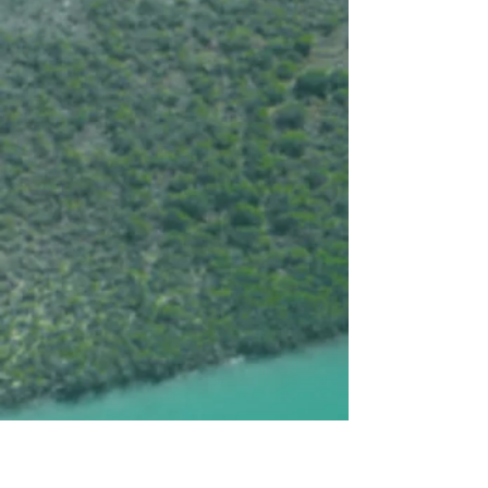
+66
+65
+64
+63
+62
+61
+60
+59
+58
+57
+56
+55
+54
+53
+52
+51
+50
+49
+48
+47
+46
+45
+44
+43
+42
+41
+40
+39
+38
+37
+36
+35