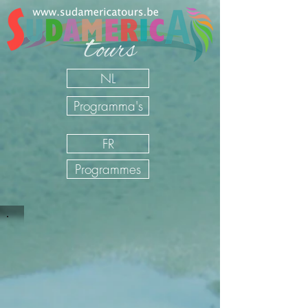
NL
Programma's
FR
Programmes
Sudamerica Tours
/
FR
/
Nos Voyages
/
Pérou
/
Circuits
individuels Pérou