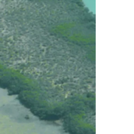
+37
+36
+35
+34
+33
+32
+31
+30
+29
+28