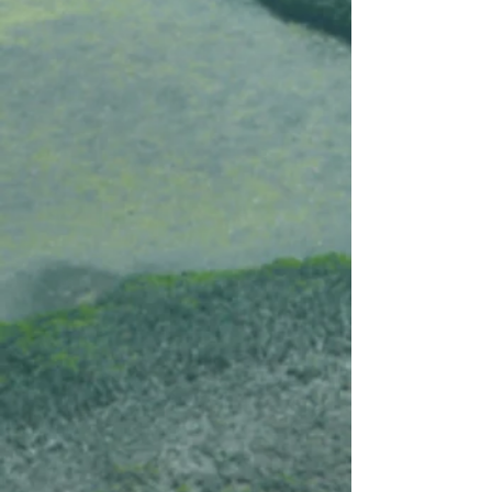
+27
+26
+25
+24
+23
+22
+21
+20
+19
+18
+17
+16
+15
+14
+13
+12
+11
+10
+9
+8
+7
+6
+5
+4
+3
+2
Pérou, Roadtrip désert et Altiplano
€3.885
Nouveau
Catégorie d'hôtels
Choisissez s'il vous plaît
Date de départ
Merci de choisir une date