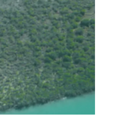
Période de voyage
Choisissez s'il vous plaît
Départ du 15/12 au 31/12
Choisissez s'il vous plaît
En stock
Quantité :
1
Ajouter
Ajouter au Panier
Passer la commande
Partagez votre achat avec vos amis
Partager
Partager
Épingler
Pérou, Roadtrip désert et Altiplano
Détails du produit
CIRCUIT EN VOITURE DE
LOCATION PÉROU (20 jours / 18
nuits)
Lima - Paracas - îles Ballestas - Ica - Nazca - Arequipa -
Cañon del Colca - Puno - Lac Titicaca - Cusco - Vallée
Sacrée - Chinchero - Maras - Moray - Machu-Picchu -
Ollantaytambo