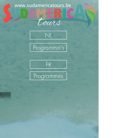
NL
Programma's
FR
Programmes
Sudamerica Tours
/
FR
/
Nos Voyages
/
Pérou
/
Circuits en
voiture de location Pérou