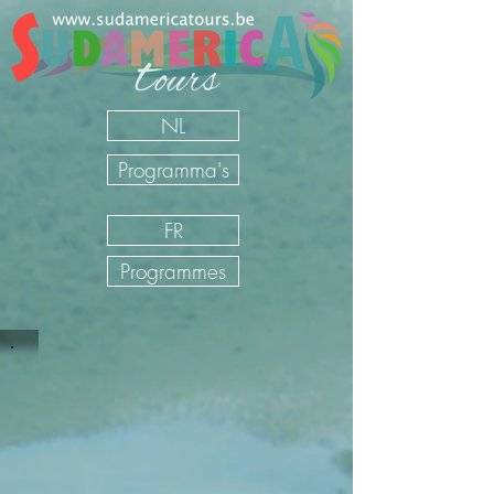
NL
Programma's
FR
Programmes
Sudamerica Tours
/
NL
/
Onze Reizen
/
Perú
/
Begeleide
rondreizen Perú