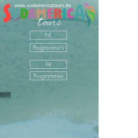
NL
Programma's
FR
Programmes
Sudamerica Tours
/
NL
/
Onze Reizen
/
Perú
/
Begeleide
rondreizen Perú