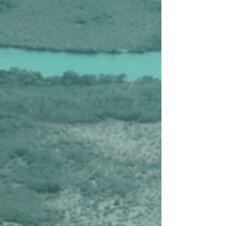
Affiner par
Trier par
Filtres
Effacer tous
Filtres
Effacer tous
Afficher les articles
Afficher les articles
Cuba, Viva Cuba chez l'habitant
Cuba, Viva Cuba chez l'habitant
€2.210
Nouveau
Cuba, Merveilles de Cuba
Cuba, Merveilles de Cuba
€2.585
Cuba, Magie de Cuba
Cuba, Magie de Cuba
€2.685
Rechercher parmi les produits
Panier
Afficher les prix en :
EUR