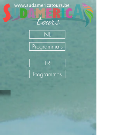
NL
Programma's
FR
Programmes
Circuits accompagnés Cuba
Sudamerica Tours
/
FR
/
Nos Voyages
/
Cuba
/
Circuits
accompagnés Cuba