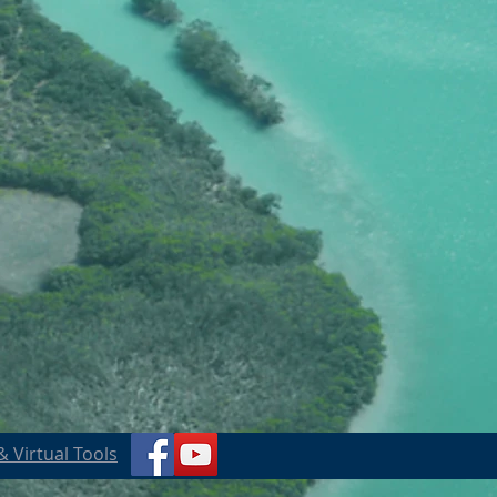
 Virtual Tools