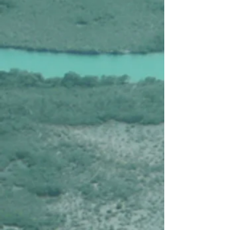
Affiner par
Filtres
Effacer tous
Filtres
Effacer tous
Afficher les articles
Afficher les articles
Nicaragua, les Trésors du Nicaragua (vols non inclus !)
Nicaragua, les Trésors du Nicaragua (vols non inclus !)
€955
Rechercher parmi les produits
Panier
Afficher les prix en :
EUR