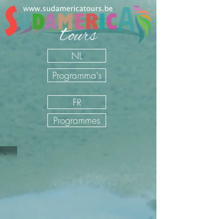
NL
Programma's
FR
Programmes
Circuits en voiture de location
Nicaragua
Sudamerica Tours
/
FR
/
Nos Voyages
/
Nicaragua
/
Circuits
en voiture de location Nicaragua