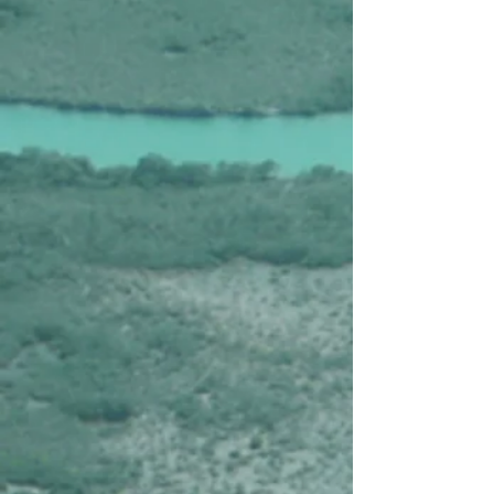
Affiner par
Trier par
Filtres
Effacer tous
Filtres
Effacer tous
Afficher les articles
Afficher les articles
Colombie, Hola Colombia
Colombie, Hola Colombia
€3.555
Nouveau
Colombie, les Incontournables de la Colombie
Colombie, les Incontournables de la Colombie
€4.385
Colombie, Colombia de Primera
Colombie, Colombia de Primera
€5.485
Nouveau
Colombie, Amazing Colombia
Colombie, Amazing Colombia
€7.550
Rechercher parmi les produits
Panier
Afficher les prix en :
EUR