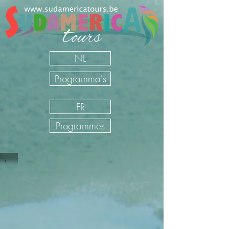
NL
Programma's
FR
Programmes
Circuits individuels Colombie
Sudamerica Tours
/
FR
/
Nos Voyages
/
Colombie
/
Circuits
individuels Colombie