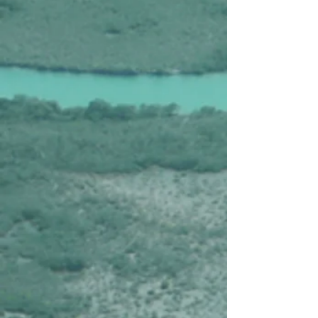
Affiner par
Trier par
Filtres
Effacer tous
Filtres
Effacer tous
Afficher les articles
Afficher les articles
Mexique, Hola Mexico
Mexique, Hola Mexico
€2.485
Nouveau
Mexique, Evasion Tropicale
Mexique, Evasion Tropicale
€2.770
Mexique, Tequila Express
Mexique, Tequila Express
€2.995
Mexique, Mexico de Primera
Mexique, Mexico de Primera
€4.480
Nouveau
Mexique, Yucatan de Primera
Mexique, Yucatan de Primera
€5.250
Nouveau