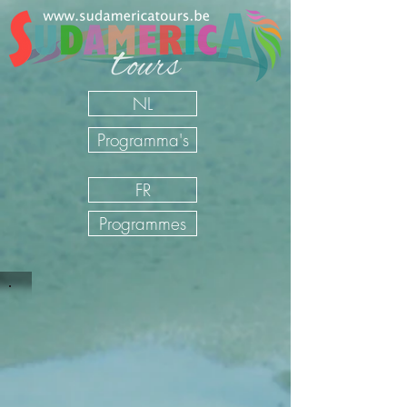
NL
Programma's
FR
Programmes
Circuits individuels Mexique
Sudamerica Tours
/
FR
/
Nos Voyages
/
Mexique
/
Circuits
individuels Mexique