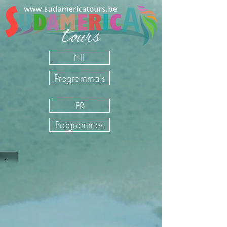
NL
Programma's
FR
Programmes
Individuele rondreizen Cuba
Sudamerica Tours
/
NL
/
Onze Reizen
/
Cuba
/
Individuele
rondreizen Cuba