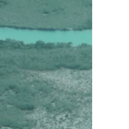
Affiner par
Trier par
Filtres
Effacer tous
Filtres
Effacer tous
Afficher les articles
Afficher les articles
Cuba de Primera
Cuba de Primera
€3.265
Cuba 4Kids
Cuba 4Kids
€3.795
Nieuw
Cuba, in kleinschalige charmeverblijven
Cuba, in kleinschalige charmeverblijven
€3.975
Cuba, van Oost naar West
Cuba, van Oost naar West
€5.065
Rechercher parmi les produits
Panier
Afficher les prix en :
EUR