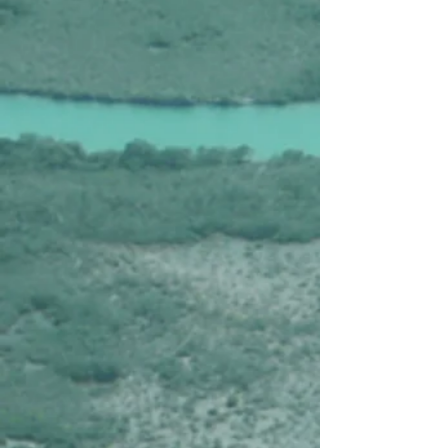
Affiner par
Filtres
Effacer tous
Filtres
Effacer tous
Afficher les articles
Afficher les articles
Nicaragua de Primera
Nicaragua de Primera
€3.985
Rechercher parmi les produits
Panier
Afficher les prix en :
EUR