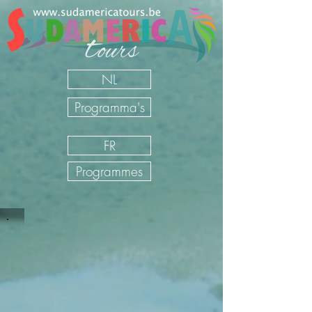
NL
Programma's
FR
Programmes
Individuele rondreizen Nicaragua
Sudamerica Tours
/
NL
/
Onze Reizen
/
Nicaragua
/
Individuele rondreizen Nicaragua