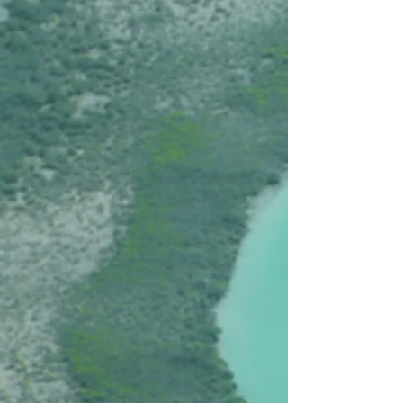
Costa Rica, Welcome to the Jungle (vols non inclus !)
€3.690
Costa Rica 4Kids
Costa Rica 4Kids
€3.795
Costa Rica, Amazing Costa Rica
Costa Rica, Amazing Costa Rica
€5.700
Costa Rica, Prestige (vols non inclus!)
Costa Rica, Prestige (vols non inclus!)
€13.290
Rechercher parmi les produits
Panier
Afficher les prix en :
EUR