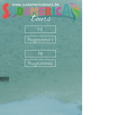
NL
Programma's
FR
Programmes
Circuits en voiture de location Costa
Rica
Sudamerica Tours
/
FR
/
Nos Voyages
/
Costa Rica
/
Circuits
en voiture de location Costa Rica