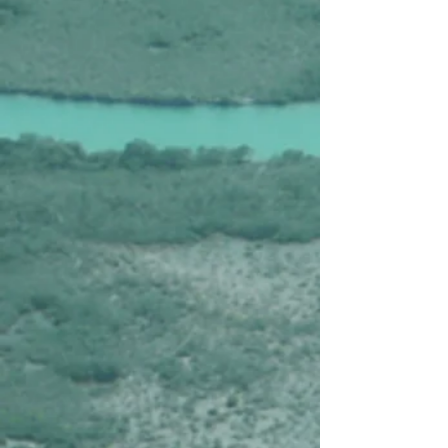
Affiner par
Trier par
Filtres
Effacer tous
Filtres
Effacer tous
Afficher les articles
Afficher les articles
Costa Rica, Volcans et Pacifique (vols non inclus !)
Costa Rica, Volcans et Pacifique (vols non inclus !)
€735
Costa Rica, le Grand Tour du Costa Rica (vols non inclus !)
Costa Rica, le Grand Tour du Costa Rica (vols non inclus !)
€1.995
Costa Rica en Eco-Lodges (vols non inclus !)
Costa Rica en Eco-Lodges (vols non inclus !)
€2.895
Costa Rica, Aventures au Costa Rica
Costa Rica, Aventures au Costa Rica
€3.260
Nouveau
Costa Rica, insolite en terres inconnues (vols non inclus !)
Costa Rica, insolite en terres inconnues (vols non inclus !)
€3.440
Costa Rica, Welcome to the Jungle (vols non inclus !)